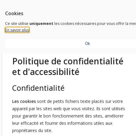
Aller au contenu
Outils d'accessibilité
FR
Trust To Achieve
Cookies
Don’t need sight, just need a vision
Ce site utilise
uniquement
les cookies nécessaires pour vous offrir la me
En savoir plus
Ok
Politique de confidentialité
et d'accessibilité
Confidentialité
Les cookies
sont de petits fichiers texte placés sur votre
appareil par les sites web que vous visitez. Ils sont utilisés
pour garantir le bon fonctionnement des sites, améliorer
leur efficacité et fournir des informations utiles aux
propriétaires du site.