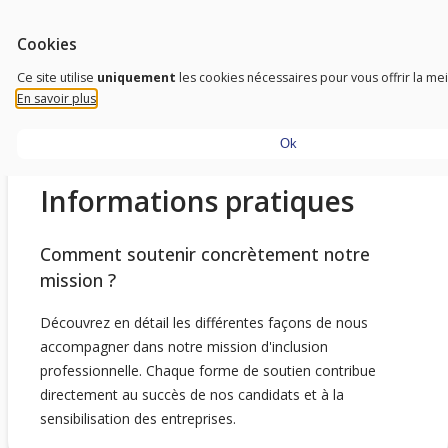
Aller au contenu
Outils d'accessibilité
FR
Trust To Achieve
Cookies
Don’t need sight, just need a vision
Ce site utilise
uniquement
les cookies nécessaires pour vous offrir la me
En savoir plus
Ok
Informations pratiques
Comment soutenir concrètement notre
mission ?
Découvrez en détail les différentes façons de nous
accompagner dans notre mission d'inclusion
professionnelle. Chaque forme de soutien contribue
directement au succès de nos candidats et à la
sensibilisation des entreprises.