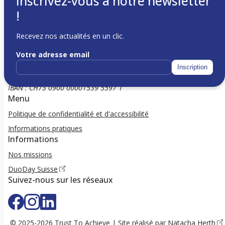
Inscrivez-vous à notre newsletter
!
Recevez nos actualités en un clic.
Votre adresse email
c/o Matteo Inaudi
Avenue Léon-Gaud 5
Inscription
Genève 1206
IBAN : CH73 0900 00001539 5597 1
Menu
Politique de confidentialité et d'accessibilité
Informations pratiques
Informations
Nos missions
DuoDay Suisse
Suivez-nous sur les réseaux
© 2025-2026 Trust To Achieve | Site réalisé par
Natacha Herth